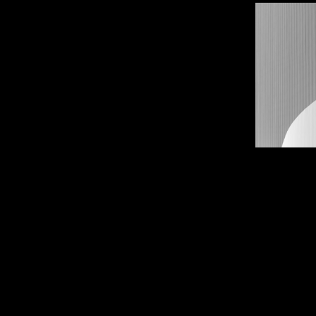
Black an
2024